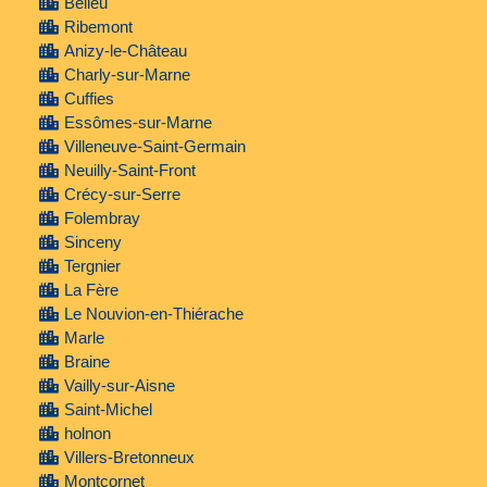
Belleu
Ribemont
Anizy-le-Château
Charly-sur-Marne
Cuffies
Essômes-sur-Marne
Villeneuve-Saint-Germain
Neuilly-Saint-Front
Crécy-sur-Serre
Folembray
Sinceny
Tergnier
La Fère
Le Nouvion-en-Thiérache
Marle
Braine
Vailly-sur-Aisne
Saint-Michel
holnon
Villers-Bretonneux
Montcornet