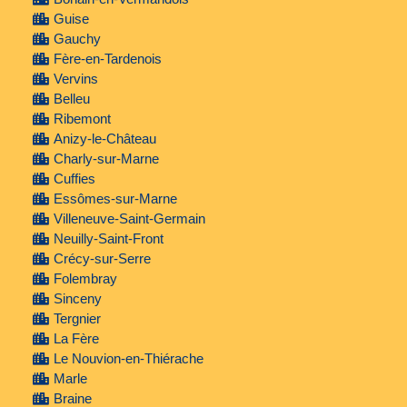
Guise
Gauchy
Fère-en-Tardenois
Vervins
Belleu
Ribemont
Anizy-le-Château
Charly-sur-Marne
Cuffies
Essômes-sur-Marne
Villeneuve-Saint-Germain
Neuilly-Saint-Front
Crécy-sur-Serre
Folembray
Sinceny
Tergnier
La Fère
Le Nouvion-en-Thiérache
Marle
Braine