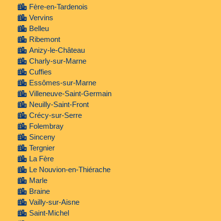
Fère-en-Tardenois
Vervins
Belleu
Ribemont
Anizy-le-Château
Charly-sur-Marne
Cuffies
Essômes-sur-Marne
Villeneuve-Saint-Germain
Neuilly-Saint-Front
Crécy-sur-Serre
Folembray
Sinceny
Tergnier
La Fère
Le Nouvion-en-Thiérache
Marle
Braine
Vailly-sur-Aisne
Saint-Michel