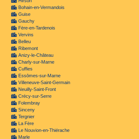
Hirson
Bohain-en-Vermandois
Guise
Gauchy
Fère-en-Tardenois
Vervins
Belleu
Ribemont
Anizy-le-Château
Charly-sur-Marne
Cuffies
Essômes-sur-Marne
Villeneuve-Saint-Germain
Neuilly-Saint-Front
Crécy-sur-Serre
Folembray
Sinceny
Tergnier
La Fère
Le Nouvion-en-Thiérache
Marle