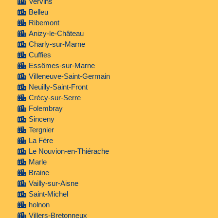
Vervins
Belleu
Ribemont
Anizy-le-Château
Charly-sur-Marne
Cuffies
Essômes-sur-Marne
Villeneuve-Saint-Germain
Neuilly-Saint-Front
Crécy-sur-Serre
Folembray
Sinceny
Tergnier
La Fère
Le Nouvion-en-Thiérache
Marle
Braine
Vailly-sur-Aisne
Saint-Michel
holnon
Villers-Bretonneux