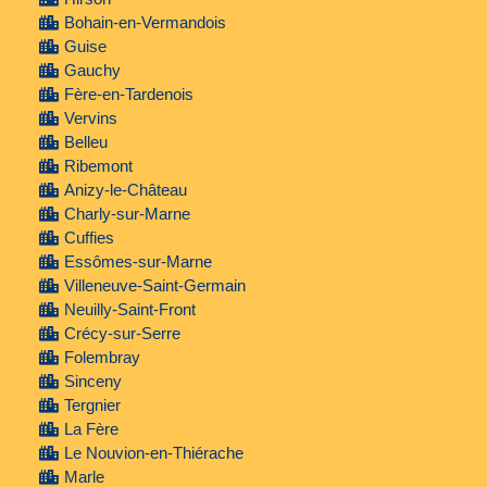
Bohain-en-Vermandois
Guise
Gauchy
Fère-en-Tardenois
Vervins
Belleu
Ribemont
Anizy-le-Château
Charly-sur-Marne
Cuffies
Essômes-sur-Marne
Villeneuve-Saint-Germain
Neuilly-Saint-Front
Crécy-sur-Serre
Folembray
Sinceny
Tergnier
La Fère
Le Nouvion-en-Thiérache
Marle