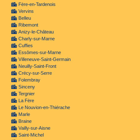
Fère-en-Tardenois
Vervins
Belleu
Ribemont
Anizy-le-Château
Charly-sur-Marne
Cuffies
Essômes-sur-Marne
Villeneuve-Saint-Germain
Neuilly-Saint-Front
Crécy-sur-Serre
Folembray
Sinceny
Tergnier
La Fère
Le Nouvion-en-Thiérache
Marle
Braine
Vailly-sur-Aisne
Saint-Michel