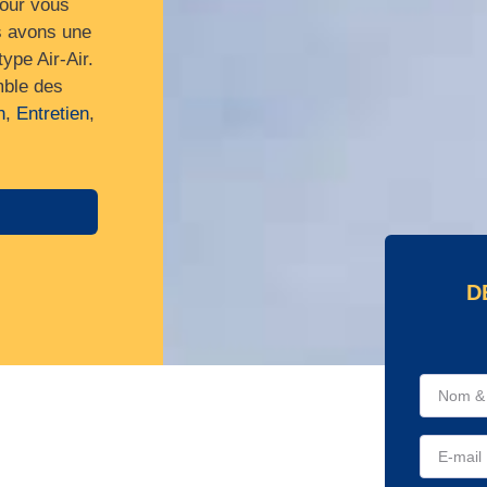
pour vous
s avons une
type Air-Air.
mble des
n
,
Entretien
,
D