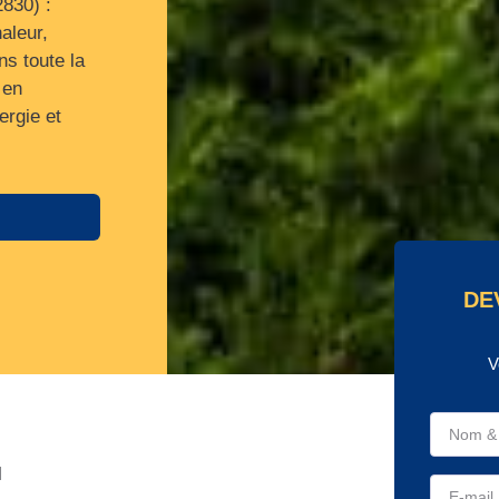
2830) :
aleur,
s toute la
 en
ergie et
DE
V
l