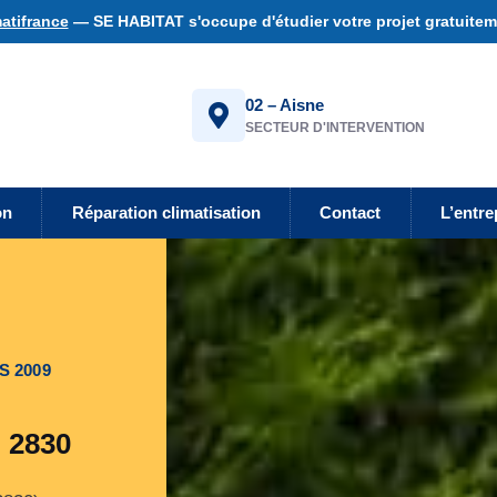
atifrance
— SE HABITAT s'occupe d'étudier votre projet gratuiteme
02 – Aisne
SECTEUR D'INTERVENTION
on
Réparation climatisation
Contact
L’entre
S 2009
- 2830