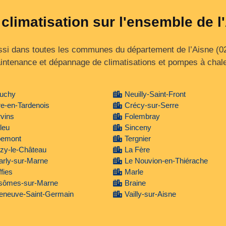
 climatisation sur l'ensemble de l
si dans toutes les communes du département de l’Aisne (02)
intenance et dépannage de climatisations et pompes à chale
uchy
Neuilly-Saint-Front
e-en-Tardenois
Crécy-sur-Serre
vins
Folembray
leu
Sinceny
bemont
Tergnier
zy-le-Château
La Fère
arly-sur-Marne
Le Nouvion-en-Thiérache
fies
Marle
sômes-sur-Marne
Braine
leneuve-Saint-Germain
Vailly-sur-Aisne