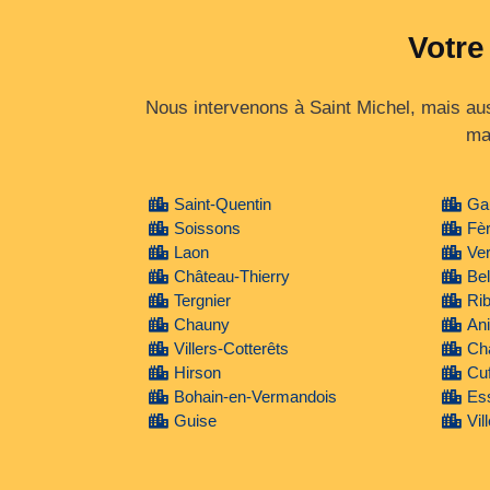
Votre
Nous intervenons à Saint Michel, mais aus
ma
Saint-Quentin
Ga
Soissons
Fèr
Laon
Ver
Château-Thierry
Bel
Tergnier
Ri
Chauny
Ani
Villers-Cotterêts
Ch
Hirson
Cuf
Bohain-en-Vermandois
Es
Guise
Vil